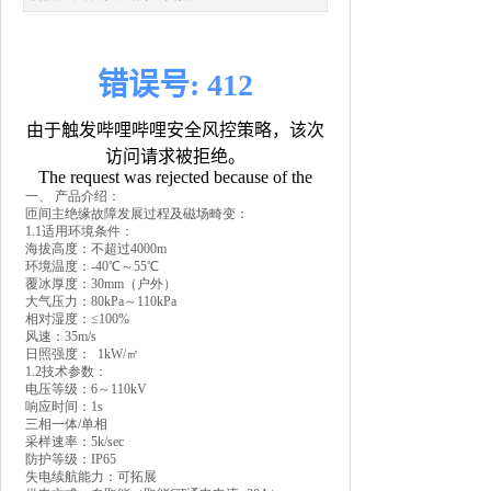
一、 产品介绍：
匝间主绝缘故障发展过程及磁场畸变：
1.1适用环境条件：
海拔高度：不超过4000m
环境温度：-40℃～55℃
覆冰厚度：30mm（户外）
大气压力：80kPa～110kPa
相对湿度：≤100%
风速：35m/s
日照强度： 1kW/㎡
1.2技术参数：
电压等级：6～110kV
响应时间：1s
三相一体/单相
采样速率：5k/sec
防护等级：IP65
失电续航能力：可拓展