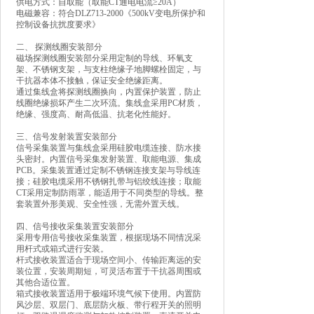
供电方式：自取能（取能CT通电电流≥20A）
电磁兼容：符合DLZ713-2000《500kV变电所保护和
控制设备抗扰度要求》
二、 探测线圈安装部分
磁场探测线圈安装部分采用定制的导线、环氧支
架、不锈钢支架，与支柱绝缘子地脚螺栓固定，与
干抗器本体不接触，保证安全绝缘距离。
通过集线盒将探测线圈换向，内置保护装置，防止
线圈绝缘损坏产生二次环流。集线盒采用PC材质，
绝缘、强度高、耐高低温、抗老化性能好。
三、信号发射装置安装部分
信号采集装置与集线盒采用硅胶电缆连接、防水接
头密封。内置信号采集发射装置、取能电源、集成
PCB。采集装置通过定制不锈钢连接支架与导线连
接；硅胶电缆采用不锈钢扎带与铝绞线连接；取能
CT采用定制防雨罩，能适用于不同类型的导线。整
套装置外形美观、安全性强，无需外置天线。
四、信号接收采集装置安装部分
采用专用信号接收采集装置，根据现场不同情况采
用杆式或箱式进行安装。
杆式接收装置适合于现场空间小、传输距离远的安
装位置，安装周期短，可灵活布置于干抗器周围或
其他合适位置。
箱式接收装置适用于极端环境气候下使用。内置防
风沙层、双层门、底层防火板、带行程开关的照明