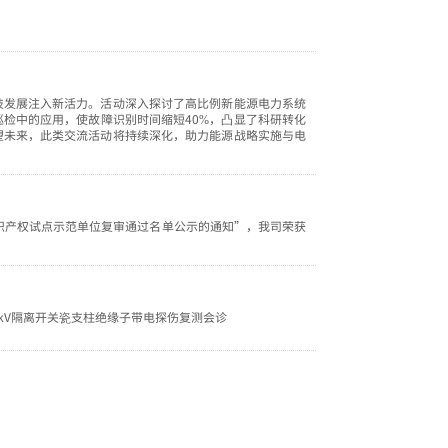
技发展注入新活力。活动深入探讨了高比例新能源电力系统
检中的应用，使故障识别时间缩短40%，凸显了科研转化
望未来，此类交流活动将持续深化，助力能源战略实施与电
市知识产权试点示范单位复审通过名单公示的通知”，我司荣获
0kV隔离开关瓷支柱绝缘子带电探伤复测会诊