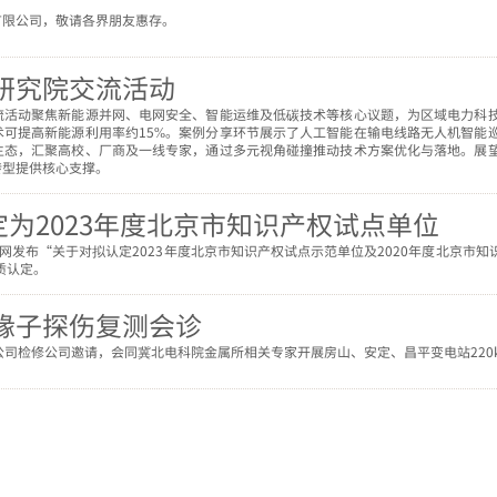
有限公司，敬请各界朋友惠存。
研究院交流活动
流活动聚焦新能源并网、电网安全、智能运维及低碳技术等核心议题，为区域电力科
可提高新能源利用率约15%。案例分享环节展示了人工智能在输电线路无人机智能巡
生态，汇聚高校、厂商及一线专家，通过多元视角碰撞推动技术方案优化与落地。展
转型提供核心支撑。
认定为2023年度北京市知识产权试点单位
在官网发布“关于对拟认定2023年度北京市知识产权试点示范单位及2020年度北京
质认定。
缘子探伤复测会诊
北电力公司检修公司邀请，会同冀北电科院金属所相关专家开展房山、安定、昌平变电站22